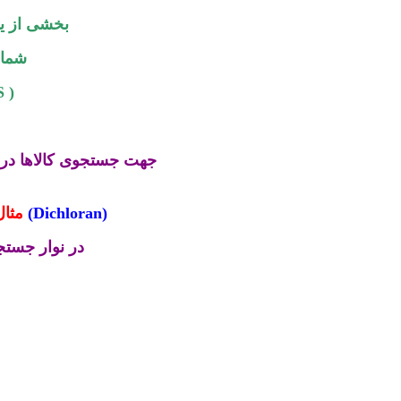
بخشی از ی
شماره
کد بین 
جهت جستجوی کالاها در 
Dichloran)
(
مثال
در نوار جستج