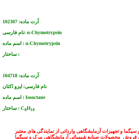
آرت ماده:
102307
α-Chymotrypsin
نام فارسی:
α-Chymotrypsin
اسم ماده :
ساختار :
آرت ماده:
104718
نام فارسی:
ایزو اکتان
Isooctane
اسم ماده :
H
C
ساختار :
8
1
8
یگما و تجهیزات آزمایشگاهی وارداتی از نمایندگی های معتبر
فروش محصولات صنایع شیمیائی آزمایشگاهی مرک و سیگما