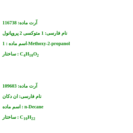
آرت ماده:
116738
نام فارسی:
1 متوکسی 2 پروپانول
1-Methoxy-2-propanol
اسم ماده :
O
H
C
ساختار :
4
1
0
2
آرت ماده:
109603
نام فارسی:
ان دکان
n-Decane
اسم ماده :
H
C
ساختار :
1
0
2
2