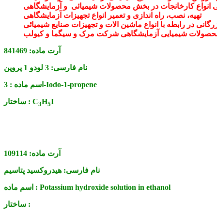
فی انواع کارخانجات در بخش محصولات شیمیائی و آزمایشگاهی
تهیه، نصب، راه اندازی و تعمیر انواع تجهیزات آزمایشگاهی
رگانی در رابطه با انواع ماشین الات و تجهیزات صنایع شیمیائی
حصولات شیمیایی آزمایشگاهی شرکت مرک و سیگما و کیولب
آرت ماده:
841469
نام فارسی:
3 لودو 1 پروپن
3-Iodo-1-propene
اسم ماده :
I
H
C
ساختار :
3
5
آرت ماده:
109114
نام فارسی:
هیدروکسید پتاسیم
Potassium hydroxide solution in ethanol
اسم ماده :
ساختار :