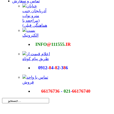
تماس و سفارش
خیابان
آذربایجان جنب
مترو نواب
(مراجعه با
هماهنگی قبلی)
پست
الکترونیک
INFO
@
111555.
IR
اعلام قیمت از
طریق پیام کوتاه
0912-
8
4-
8
2-3
8
6
تماس با واحد
فروش
66176736
-
021
-
66176740