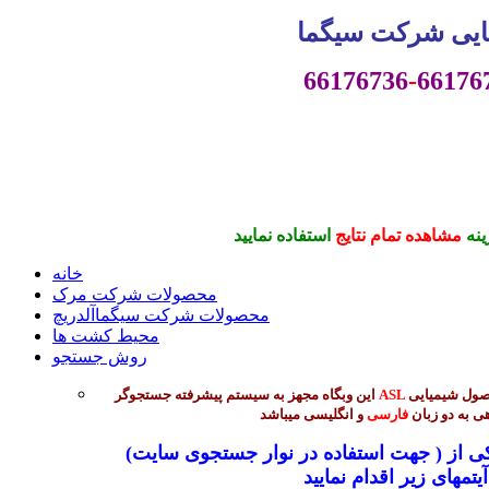
یی شرکت سیگما
66176736
-
66176
ینه
مشاهده تمام نتایج
استفاده نمایید
خانه
محصولات شرکت مرک
محصولات شرکت سیگماآلدریچ
محیط کشت ها
روش جستجو
جهت جستجوی بیش از 45 هزار محصول شیمیایی
ASL
این وبگاه مجهز به سیستم پیشرفته جستجوگر
ی به دو زبان
فارسی
و انگلیسی میباشد
(جهت استفاده در نوار جستجوی سایت ) میتوانید از طریق ورود یکی از
 :