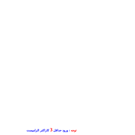
3
توجه
: ورود حداقل
کاراکتر الزامیست