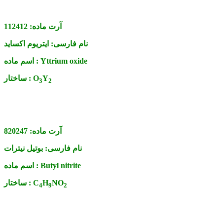
آرت ماده:
112412
نام فارسی:
ایتریوم اکساید
Yttrium oxide
اسم ماده :
Y
O
ساختار :
3
2
آرت ماده:
820247
نام فارسی:
بوتیل نیترات
Butyl nitrite
اسم ماده :
NO
H
C
ساختار :
4
9
2