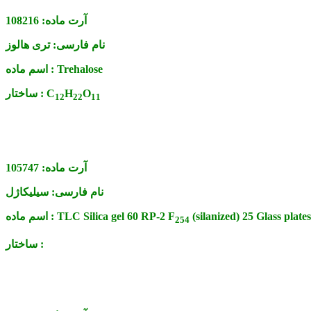
آرت ماده:
108216
نام فارسی:
تری هالوز
Trehalose
اسم ماده :
O
H
C
ساختار :
1
2
2
2
1
1
آرت ماده:
105747
نام فارسی:
سیلیکاژل
(silanized) 25 Glass plat
TLC Silica gel 60 RP-2 F
اسم ماده :
2
5
4
ساختار :