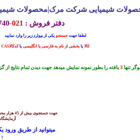
صولات شیمیایی شرکت مرک|محصولات شیمیا
دفتر فروش :
021
-
740
لطفا جهت
جستجو
یکی از
موارد
زیر را وارد نمایید
CASکالا
یا
بخشی از نام به فارسی یا انگلیسی
یا
کدکالا
گر تنها
3
یافته را بطور نمونه نمایش میدهد جهت دیدن تمام نتایج از گز
آزمایشگاه
آیتمهای زیر اقدام نمایید